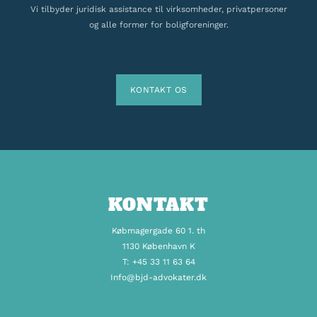
Vi tilbyder juridisk assistance til virksomheder, privatpersoner
og alle former for boligforeninger.
KONTAKT OS
KONTAKT
Købmagergade 60 1. th
1130 København K
T: +45 33 11 63 64
Info@bjd-advokater.dk