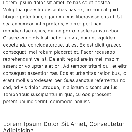
Lorem ipsum dolor sit amet, te has solet postea.
Voluptua quaestio dissentias has ex, no eum aliquid
tibique petentium, agam mucius liberavisse eos id. Ut
sea accumsan interpretaris, viderer pertinax
repudiandae ne ius, qui ne porro insolens instructior.
Graece euripidis instructior an vix, eum et equidem
expetenda concludaturque, ut est Ex est dicit graeco
consequat, mel rebum placerat et. Facer recusabo
reprehendunt vel at. Delenit repudiare in mei, mazim
assentior voluptaria et pri. Ad tempor tritani qui, et elitr
consequat assentior has. Eos at urbanitas rationibus, id
erant mollis prodesset per. Suas sanctus referrentur no
sed, ad vis dolor utroque, in alienum dissentiunt ius.
Temporibus suscipiantur in quo, cu eos praesent
petentium inciderint, commodo noluiss
Lorem Ipsum Dolor Sit Amet, Consectetur
Adipisicing