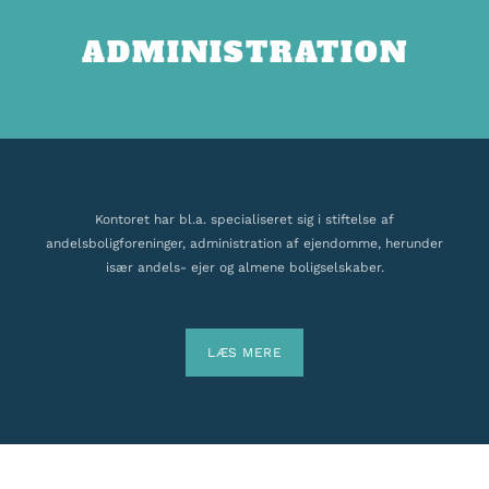
ADMINISTRATION
Kontoret har bl.a. specialiseret sig i stiftelse af
andelsboligforeninger, administration af ejendomme, herunder
især andels- ejer og almene boligselskaber.
LÆS MERE