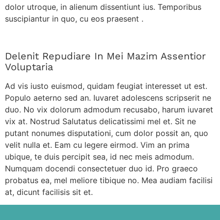
dolor utroque, in alienum dissentiunt ius. Temporibus
suscipiantur in quo, cu eos praesent .
Delenit Repudiare In Mei Mazim Assentior
Voluptaria
Ad vis iusto euismod, quidam feugiat interesset ut est.
Populo aeterno sed an. Iuvaret adolescens scripserit ne
duo. No vix dolorum admodum recusabo, harum iuvaret
vix at. Nostrud Salutatus delicatissimi mel et. Sit ne
putant nonumes disputationi, cum dolor possit an, quo
velit nulla et. Eam cu legere eirmod. Vim an prima
ubique, te duis percipit sea, id nec meis admodum.
Numquam docendi consectetuer duo id. Pro graeco
probatus ea, mel meliore tibique no. Mea audiam facilisi
at, dicunt facilisis sit et.